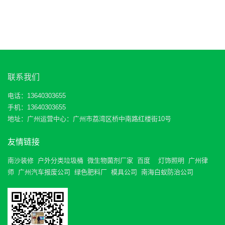
联系我们
电话：13640303655
手机：13640303655
地址：广州运营中心：广州市荔湾区桥中南路红楼街10号
友情链接
南沙装修
户外分类垃圾桶
微生物菌剂厂家
百度
灯饰照明
广州律
师
广州汽车报废公司
绿色肥料厂
模具公司
南海白蚁防治公司