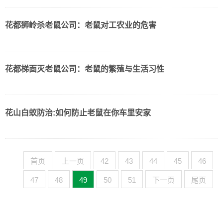
花都狮岭杀老鼠公司：老鼠对工农业的危害
花都梯面灭老鼠公司：老鼠的繁殖与生活习性
花山白蚁防治:如何防止老鼠在你车里安家
首页
上一页
42
43
44
45
46
47
48
49
50
51
下一页
尾页