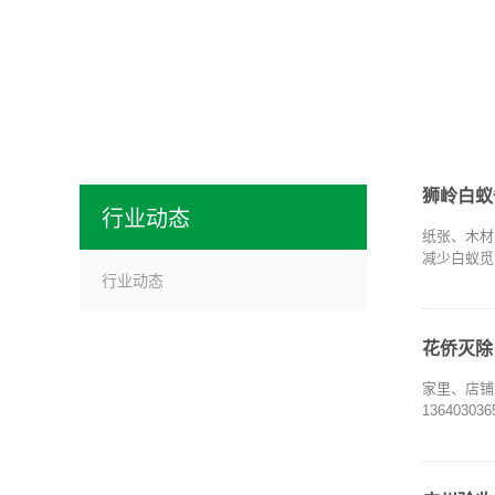
狮岭白蚁
行业动态
纸张、木材
减少白蚁觅
行业动态
花侨灭除
家里、店铺
1364030