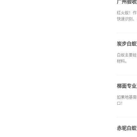
广州验收
红火蚁！作
快速识别、
炭步白蚁
白蚁主要蛀
材料。
梯面专业
如果地基需
口！
赤坭白蚁