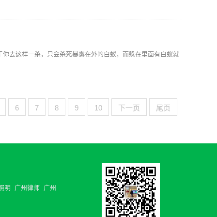
于你去这样一杀，只会杀死暴露在外的白蚁，而躲在里面有白蚁就
6
7
8
9
10
下一页
尾页
照明
广州律师
广州