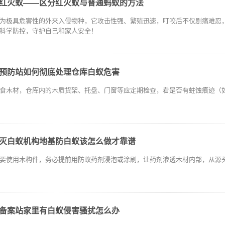
红火蚁——区分红火蚁与普通蚂蚁的方法
为极具危害性的外来入侵物种，它攻击性强、繁殖迅速，叮咬后不仅剧痛难忍
科学防控，守护自己和家人安全！
预防站如何彻底处理仓库白蚁危害
食木材，仓库内的木质货架、托盘、门窗等应定期检查，看是否有蛀蚀痕迹（
灭白蚁机构地基防白蚁该怎么做才靠谱
要使用木构件，务必提前用防蚁药剂浸泡或涂刷，让药剂渗透木材内部，从源头
备案站家里有白蚁侵害骚扰怎么办