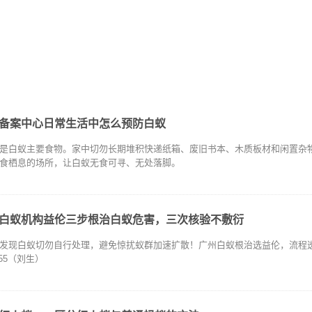
备案中心日常生活中怎么预防白蚁
是白蚁主要食物。家中切勿长期堆积快递纸箱、废旧书本、木质板材和闲置杂
食栖息的场所，让白蚁无食可寻、无处落脚。
白蚁机构益伦三步根治白蚁危害，三次核验不敷衍
发现白蚁切勿自行处理，避免惊扰蚁群加速扩散！广州白蚁根治选益伦，流程
3655（刘生）