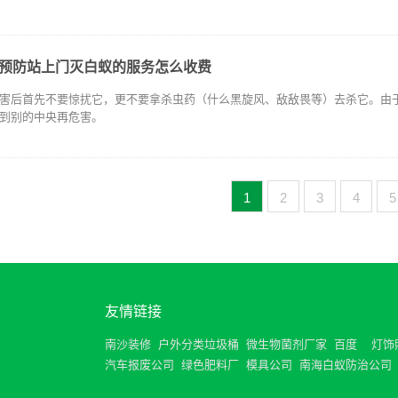
预防站上门灭白蚁的服务怎么收费
害后首先不要惊扰它，更不要拿杀虫药（什么黑旋风、敌敌畏等）去杀它。由
到别的中央再危害。
1
2
3
4
5
友情链接
南沙装修
户外分类垃圾桶
微生物菌剂厂家
百度
灯饰
汽车报废公司
绿色肥料厂
模具公司
南海白蚁防治公司