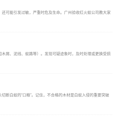
，还可能引发过敏，严重时危及生命。广州验收红火蚁公司教大家
如木屑、泥线、蚁路等）。发现可疑迹象时，及时处理或更换受损
切断白蚁的“口粮”。记住，不合格的木材是白蚁入侵的重要突破