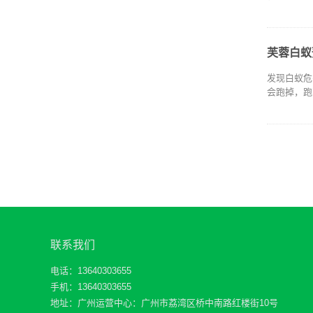
芙蓉白蚁
发现白蚁危
会跑掉，跑
联系我们
电话：13640303655
手机：13640303655
地址：广州运营中心：广州市荔湾区桥中南路红楼街10号