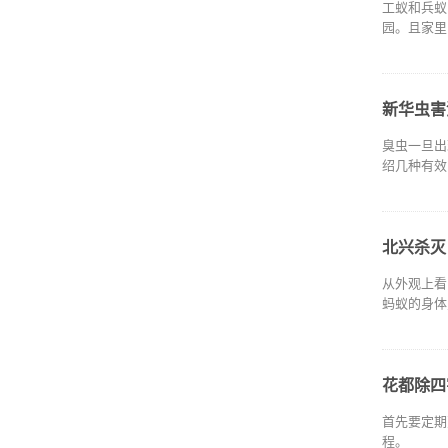
工蚁和兵蚁
园。且家里
新华虫害
臭虫一旦出
绍几种有效
北兴杀灭
从外观上看
蚂蚁的身体
花都除四
首先要定期
程。