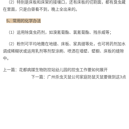
（2）特别是床板和床架的接壤口，还有床板的切割面，都有臭虫藏
在里面，只是白昼看不到，晚上全出来的。
5、常用的化学办法
（1）运用除臭虫
药剂
，如溴氰菊酯、氯氰菊酯、残杀威等；
（2）粉剂可平均地撒在地缝、床板、家具缝等处，也可将药剂加水
调成稀糊状或运用乳剂等剂型涂刷、喷洒在墙壁、壁橱、床板的缝隙
中。
上一篇：
花都病媒生物防控站幼儿园的控虫工作要如何展开
下一篇：
广州杀虫灭鼠公司家庭防鼠灭鼠要做到这3点