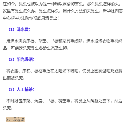
在如今，臭虫也被以为是一种难以肃清的害虫，那么臭虫怎样消灭，
家里有臭虫怎么办，臭虫怎样杀，用什么方法消灭臭虫，
新华除四害
中心
6种办法助你彻底肃清臭虫！
（1）沸水烫：
用沸水浇烫床板、草垫、书橱和家具等缝隙，沸水
浸泡衣物
等棉织
品，可疾速杀死臭虫各龄虫态及虫卵。
（2）阳光曝晒：
将衣服、床铺、橱柜等放在太阳光下曝晒，使臭虫因高温晒死或爬
出而被杀死。
（3）人工捕杀：
不时敲击床架、炕席、
书橱、褥垫
等，将臭虫从荫蔽处震下，然后
杀死。
2、浸泡法