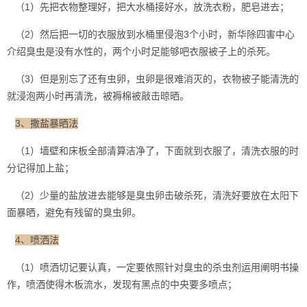
（1）先把衣物整理好，把大水桶接好水，放洗衣粉，肥皂进去；
（2）然后把一切的衣服放到水桶里侵泡3个小时，新华除四害中心
介绍臭虫是没有水性的，两个小时足能够吧衣服被子上的杀死。
（3）但是别忘了还有虫卵，虫卵是很难消灭的，衣物被子能清洗的
就浸泡两小时再清洗，被褥棉被敲击晾晒。
3、撒盐暴晒法
（1）墙壁和床板全部清算洁净了，下面就到衣服了，清洗衣服的时
分记得加上盐；
（2）少量的盐放进去能够是臭虫卵击破杀死，清洗好要放在太阳下
面暴晒，避免有残留的
臭虫卵
。
4、喷洒法
（1）喷洒切记要认真，一定要依照针对臭虫的杀虫剂运用阐明书操
作，喷洒使得木板流水，发现有黑点的中央要多喷点；