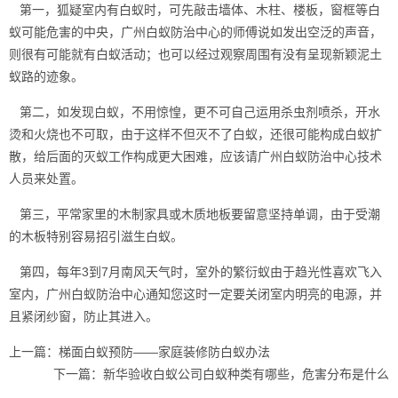
第一，狐疑室内有白蚁时，可先敲击墙体、木柱、楼板，窗框等白
蚁可能危害的中央，广州白蚁防治中心的师傅说如发出空泛的声音，
则很有可能就有白蚁活动；也可以经过观察周围有没有呈现新颖泥
土
蚁路
的迹象。
第二，如发现白蚁，不用惊惶，更不可自己运用
杀虫剂喷杀
，开水
烫和火烧也不可取，由于这样不但灭不了白蚁，还很可能构成白蚁扩
散，给后面的灭蚁工作构成更大困难，应该请广州白蚁防治中心技术
人员来处置。
第三，平常家里的木制家具或木质地板要留意坚持单调，由于受潮
的木板特别容易招引滋生白蚁。
第四，每年3到7月南风天气时，室外的繁衍蚁由于趋光性喜欢飞入
室内，广州白蚁防治中心通知您这时一定要关闭室内明亮的电源，并
且紧闭纱窗，防止其进入。
上一篇：
梯面白蚁预防——家庭装修防白蚁办法
下一篇：
新华验收白蚁公司白蚁种类有哪些，危害分布是什么