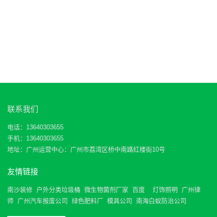
联系我们
电话：13640303655
手机：13640303655
地址：广州运营中心：广州市荔湾区桥中南路红楼街10号
友情链接
南沙装修
户外分类垃圾桶
微生物菌剂厂家
百度
灯饰照明
广州律
师
广州汽车报废公司
绿色肥料厂
模具公司
南海白蚁防治公司