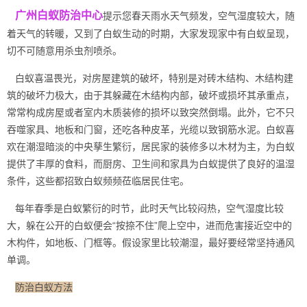
广州白蚁防治中心
提示您春天雨水天气频发，空气湿度较大，随
着天气的转暖，又到了白蚁生动的时期，大家发现家中有白蚁呈现，
切不可随意用杀虫剂喷杀。
白蚁喜温畏光，对房屋建筑的破坏，特别是对砖木结构、木结构建
筑的破坏力极大，由于其躲藏在木结构
内部
，破坏或损坏其承重点，
常常构成房屋或者室内木质装修的损坏以致突然倒塌。此外，它不只
吞噬家具、地板和门窗，还吃各种皮革，光缆以致钢筋水泥。白蚁喜
欢在潮湿暗淡的中央孳生繁衍，居民家的装修多以
木材为主
，为白蚁
提供了丰厚的食料，而厨房、卫生间和家具为白蚁提供了良好的温湿
条件，这些都招致白蚁频频莅临居民住宅。
每年春季是白蚁繁衍的时节，此时天气比较闷热，空气湿度比较
大，躲在公开的白蚁便会“按捺不住”爬上空中，进而危害接近空中的
木构件，如地板、门框等。假设家里比较潮湿，最好要经常坚持通风
单调。
防治白蚁方法