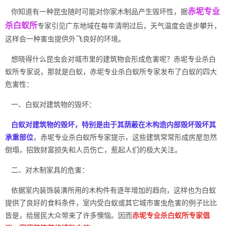
赤坭专业
你知道有一种昆虫随时可能对你家木制品产生毁坏性，据
杀白蚁所
专家引见广东地域在每年清明过后，天气温度会逐步攀升，
这样会一种害虫提供外飞良好的环境。
想晓得什么
昆虫
会对城市里的建筑物会形成危害呢？赤坭专业杀白
蚁所专家说，那就是白蚁，赤坭专业杀白蚁所专家发布了白蚁的
四大
危害性
：
一、白蚁对建筑物的毁坏：
白蚁对建筑物的毁坏，特别是由于其荫蔽在木构造内部毁坏毁坏其
承重部位
，赤坭专业杀白蚁所专家提示，这些建筑常常形成房屋忽然
倒塌，招致
财富损失
和人员伤亡，惹起人们的极大关注。
二、对木制家具的危害：
依据室内装饰装潢所用的木构件有逐年增加的趋向，这样也为白蚁
提供了良好的
食料条件
，室内受白蚁或其它城市害虫危害的例子比比
皆是，给居民大众带来了许多懊恼。因而
赤坭专业杀白蚁所专家倡